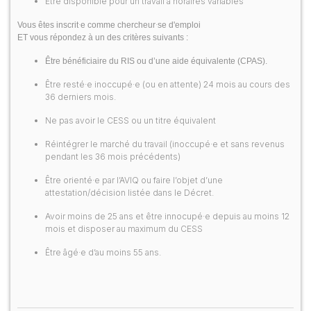
Être disponible pour un travail à horaires variables
·
·
Vous êtes inscrit
e comme chercheur
se d'emploi
ET
vous répondez à un des critères suivants :
Être bénéficiaire du RIS ou d’une aide équivalente (CPAS).
Être
resté·e inoccupé·e
(ou en attente) 24 mois au cours des
36 derniers mois.
Ne pas avoir le CESS ou un titre équivalent
Réintégrer le marché du travail (
inoccupé·e
et sans revenus
pendant les 36 mois précédents)
Être
orienté·e
par l’AVIQ ou faire l’objet d’une
attestation/décision listée dans le Décret.
Avoir moins de 25 ans et être innocup
é·e
depuis au moins 12
mois et disposer au maximum du CESS
Être âg
é·e
d’au moins 55 ans.