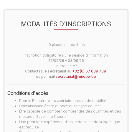
MODALITÉS D'INSCRIPTIONS
10 places disponibles
Inscription obligatoire à une séance d'information
27/09/26 - 03/09/26
Intéressé·e?
Contactez
le secrétariat au
+32 (0) 67 639 739
ou par mail
secretariat@mirebw.be
Conditions d'accès
Permis B souhaité + savoir faire preuve de mobilité
Connaissance écrite et orale du français courant
Être capable de compter, comprendre des quantités et des
mesures, Savoir lire l’heure
Une première expérience dans le domaine de la logistique
est requise